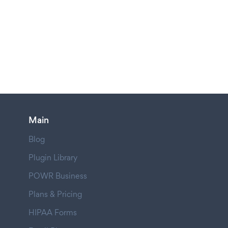
Main
Blog
Plugin Library
POWR Business
Plans & Pricing
HIPAA Forms