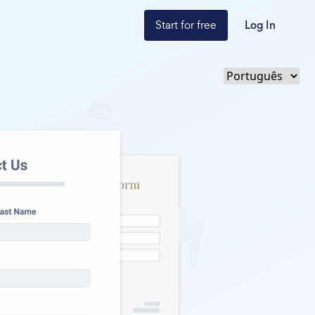
Start for free
Log In