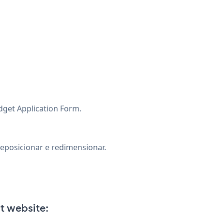
idget Application Form.
eposicionar e redimensionar.
t website: