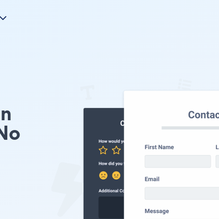
on
No