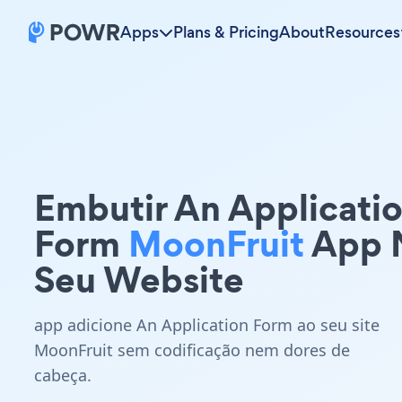
Apps
Plans & Pricing
About
Resources
Embutir An Applicati
Form
MoonFruit
App 
Seu Website
app adicione An Application Form ao seu site
MoonFruit sem codificação nem dores de
cabeça.