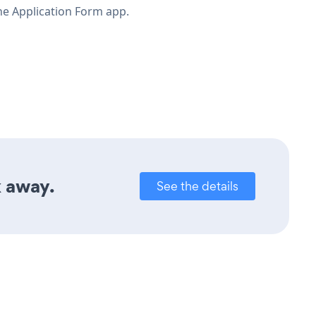
he Application Form app.
k away.
See the details