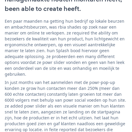
been able to create heeft.
Een paar maanden na getting hun bedrijf op lokale beurzen
en ambachtsbeurzen, was rbia shades op zoek naar een
manier om online te verkopen. ze required the ability om
bezoekers de kwaliteit van hun product, hun lichtgewicht en
ergonomische ontwerpen, op een visueel aantrekkelijke
manier te laten zien. hun Splash bood hiervoor geen
adequate oplossing. ze probeerden een many different
options voordat ze powr slider vonden en geen van hen leek
een onderdeel van de site en was onhandig en moeilijk te
gebruiken.
In just months van het aanmelden met de powr-pop-up
konden ze grow hun contacten meer dan 250% (meer dan
600 echte contacten) constantly laten groeien tot meer dan
6000 volgers met behulp van powr social voeden op hun site.
ze added powr slider als een visuele manier om hun klanten
snel te laten zien, aangezien ze landing on de startpagina
zijn, hoe de producten er in het echt uitzien. het laat hun
producten goed zien en gaf klanten naadloos een geweldige
ervaring op locatie. in feite reported dat bezoekers die