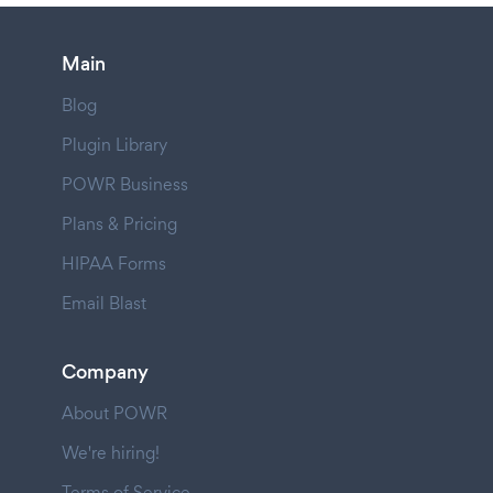
Main
Blog
Plugin Library
POWR Business
Plans & Pricing
HIPAA Forms
Email Blast
Company
About POWR
We're hiring!
Terms of Service