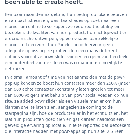
been able to create heeft.
Een paar maanden na getting hun bedrijf op lokale beurzen
en ambachtsbeurzen, was rbia shades op zoek naar een
manier om online te verkopen. ze required the ability om
bezoekers de kwaliteit van hun product, hun lichtgewicht en
ergonomische ontwerpen, op een visueel aantrekkelijke
manier te laten zien. hun Pagekit bood hiervoor geen
adequate oplossing. ze probeerden een many different
options voordat ze powr slider vonden en geen van hen leek
een onderdeel van de site en was onhandig en moeilijk te
gebruiken.
In a small amount of time van het aanmelden met de powr-
pop-up konden ze boost hun contacten meer dan 250% (meer
dan 600 echte contacten) constantly laten groeien tot meer
dan 6000 volgers met behulp van powr social voeden op hun
site. ze added powr slider als een visuele manier om hun
klanten snel te laten zien, aangezien ze coming to de
startpagina zijn, hoe de producten er in het echt uitzien. het
laat hun producten goed zien en gaf klanten naadloos een
geweldige ervaring op locatie. in feite reported dat bezoekers
die interactie hadden met powr-apps op hun site, 2,5 keer