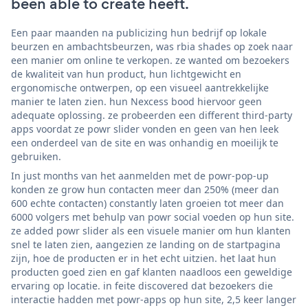
been able to create heeft.
Een paar maanden na publicizing hun bedrijf op lokale
beurzen en ambachtsbeurzen, was rbia shades op zoek naar
een manier om online te verkopen. ze wanted om bezoekers
de kwaliteit van hun product, hun lichtgewicht en
ergonomische ontwerpen, op een visueel aantrekkelijke
manier te laten zien. hun Nexcess bood hiervoor geen
adequate oplossing. ze probeerden een different third-party
apps voordat ze powr slider vonden en geen van hen leek
een onderdeel van de site en was onhandig en moeilijk te
gebruiken.
In just months van het aanmelden met de powr-pop-up
konden ze grow hun contacten meer dan 250% (meer dan
600 echte contacten) constantly laten groeien tot meer dan
6000 volgers met behulp van powr social voeden op hun site.
ze added powr slider als een visuele manier om hun klanten
snel te laten zien, aangezien ze landing on de startpagina
zijn, hoe de producten er in het echt uitzien. het laat hun
producten goed zien en gaf klanten naadloos een geweldige
ervaring op locatie. in feite discovered dat bezoekers die
interactie hadden met powr-apps op hun site, 2,5 keer langer