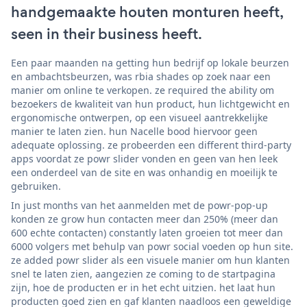
handgemaakte houten monturen heeft,
seen in their business heeft.
Een paar maanden na getting hun bedrijf op lokale beurzen
en ambachtsbeurzen, was rbia shades op zoek naar een
manier om online te verkopen. ze required the ability om
bezoekers de kwaliteit van hun product, hun lichtgewicht en
ergonomische ontwerpen, op een visueel aantrekkelijke
manier te laten zien. hun Nacelle bood hiervoor geen
adequate oplossing. ze probeerden een different third-party
apps voordat ze powr slider vonden en geen van hen leek
een onderdeel van de site en was onhandig en moeilijk te
gebruiken.
In just months van het aanmelden met de powr-pop-up
konden ze grow hun contacten meer dan 250% (meer dan
600 echte contacten) constantly laten groeien tot meer dan
6000 volgers met behulp van powr social voeden op hun site.
ze added powr slider als een visuele manier om hun klanten
snel te laten zien, aangezien ze coming to de startpagina
zijn, hoe de producten er in het echt uitzien. het laat hun
producten goed zien en gaf klanten naadloos een geweldige