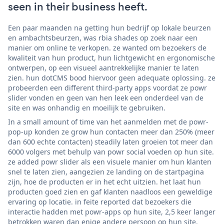
seen in their business heeft.
Een paar maanden na getting hun bedrijf op lokale beurzen
en ambachtsbeurzen, was rbia shades op zoek naar een
manier om online te verkopen. ze wanted om bezoekers de
kwaliteit van hun product, hun lichtgewicht en ergonomische
ontwerpen, op een visueel aantrekkelijke manier te laten
zien. hun dotCMS bood hiervoor geen adequate oplossing. ze
probeerden een different third-party apps voordat ze powr
slider vonden en geen van hen leek een onderdeel van de
site en was onhandig en moeilijk te gebruiken.
In a small amount of time van het aanmelden met de powr-
pop-up konden ze grow hun contacten meer dan 250% (meer
dan 600 echte contacten) steadily laten groeien tot meer dan
6000 volgers met behulp van powr social voeden op hun site.
ze added powr slider als een visuele manier om hun klanten
snel te laten zien, aangezien ze landing on de startpagina
zijn, hoe de producten er in het echt uitzien. het laat hun
producten goed zien en gaf klanten naadloos een geweldige
ervaring op locatie. in feite reported dat bezoekers die
interactie hadden met powr-apps op hun site, 2,5 keer langer
betrokken waren dan enige andere persoon op hun site.