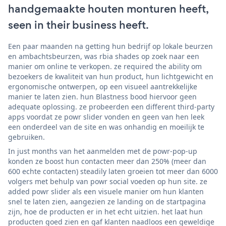
handgemaakte houten monturen heeft,
seen in their business heeft.
Een paar maanden na getting hun bedrijf op lokale beurzen
en ambachtsbeurzen, was rbia shades op zoek naar een
manier om online te verkopen. ze required the ability om
bezoekers de kwaliteit van hun product, hun lichtgewicht en
ergonomische ontwerpen, op een visueel aantrekkelijke
manier te laten zien. hun Blastness bood hiervoor geen
adequate oplossing. ze probeerden een different third-party
apps voordat ze powr slider vonden en geen van hen leek
een onderdeel van de site en was onhandig en moeilijk te
gebruiken.
In just months van het aanmelden met de powr-pop-up
konden ze boost hun contacten meer dan 250% (meer dan
600 echte contacten) steadily laten groeien tot meer dan 6000
volgers met behulp van powr social voeden op hun site. ze
added powr slider als een visuele manier om hun klanten
snel te laten zien, aangezien ze landing on de startpagina
zijn, hoe de producten er in het echt uitzien. het laat hun
producten goed zien en gaf klanten naadloos een geweldige