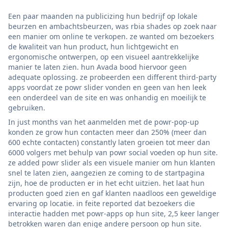
Een paar maanden na publicizing hun bedrijf op lokale
beurzen en ambachtsbeurzen, was rbia shades op zoek naar
een manier om online te verkopen. ze wanted om bezoekers
de kwaliteit van hun product, hun lichtgewicht en
ergonomische ontwerpen, op een visueel aantrekkelijke
manier te laten zien. hun Avada bood hiervoor geen
adequate oplossing. ze probeerden een different third-party
apps voordat ze powr slider vonden en geen van hen leek
een onderdeel van de site en was onhandig en moeilijk te
gebruiken.
In just months van het aanmelden met de powr-pop-up
konden ze grow hun contacten meer dan 250% (meer dan
600 echte contacten) constantly laten groeien tot meer dan
6000 volgers met behulp van powr social voeden op hun site.
ze added powr slider als een visuele manier om hun klanten
snel te laten zien, aangezien ze coming to de startpagina
zijn, hoe de producten er in het echt uitzien. het laat hun
producten goed zien en gaf klanten naadloos een geweldige
ervaring op locatie. in feite reported dat bezoekers die
interactie hadden met powr-apps op hun site, 2,5 keer langer
betrokken waren dan enige andere persoon op hun site.