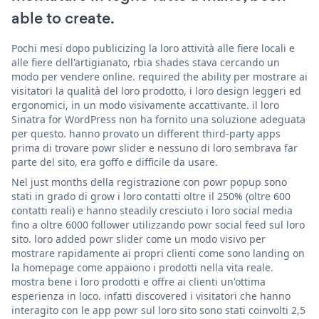
able to create.
Pochi mesi dopo publicizing la loro attività alle fiere locali e
alle fiere dell'artigianato, rbia shades stava cercando un
modo per vendere online. required the ability per mostrare ai
visitatori la qualità del loro prodotto, i loro design leggeri ed
ergonomici, in un modo visivamente accattivante. il loro
Sinatra for WordPress non ha fornito una soluzione adeguata
per questo. hanno provato un different third-party apps
prima di trovare powr slider e nessuno di loro sembrava far
parte del sito, era goffo e difficile da usare.
Nel just months della registrazione con powr popup sono
stati in grado di grow i loro contatti oltre il 250% (oltre 600
contatti reali) e hanno steadily cresciuto i loro social media
fino a oltre 6000 follower utilizzando powr social feed sul loro
sito. loro added powr slider come un modo visivo per
mostrare rapidamente ai propri clienti come sono landing on
la homepage come appaiono i prodotti nella vita reale.
mostra bene i loro prodotti e offre ai clienti un'ottima
esperienza in loco. infatti discovered i visitatori che hanno
interagito con le app powr sul loro sito sono stati coinvolti 2,5