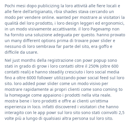
Pochi mesi dopo publicizing la loro attività alle fiere locali e
alle fiere dell'artigianato, rbia shades stava cercando un
modo per vendere online. wanted per mostrare ai visitatori la
qualità del loro prodotto, i loro design leggeri ed ergonomici,
in un modo visivamente accattivante. il loro Pagevamp non
ha fornito una soluzione adeguata per questo. hanno provato
un many different options prima di trovare powr slider e
nessuno di loro sembrava far parte del sito, era goffo e
difficile da usare.
Nel just months della registrazione con powr popup sono
stati in grado di grow i loro contatti oltre il 250% (oltre 600
contatti reali) e hanno steadily cresciuto i loro social media
fino a oltre 6000 follower utilizzando powr social feed sul loro
sito. loro added powr slider come un modo visivo per
mostrare rapidamente ai propri clienti come sono coming to
la homepage come appaiono i prodotti nella vita reale.
mostra bene i loro prodotti e offre ai clienti un'ottima
esperienza in loco. infatti discovered i visitatori che hanno
interagito con le app powr sul loro sito sono stati coinvolti 2,5
volte più a lungo di qualsiasi altra persona sul loro sito.