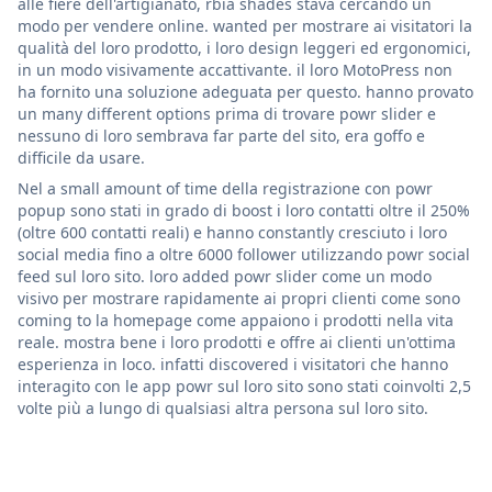
alle fiere dell'artigianato, rbia shades stava cercando un
modo per vendere online. wanted per mostrare ai visitatori la
qualità del loro prodotto, i loro design leggeri ed ergonomici,
in un modo visivamente accattivante. il loro MotoPress non
ha fornito una soluzione adeguata per questo. hanno provato
un many different options prima di trovare powr slider e
nessuno di loro sembrava far parte del sito, era goffo e
difficile da usare.
Nel a small amount of time della registrazione con powr
popup sono stati in grado di boost i loro contatti oltre il 250%
(oltre 600 contatti reali) e hanno constantly cresciuto i loro
social media fino a oltre 6000 follower utilizzando powr social
feed sul loro sito. loro added powr slider come un modo
visivo per mostrare rapidamente ai propri clienti come sono
coming to la homepage come appaiono i prodotti nella vita
reale. mostra bene i loro prodotti e offre ai clienti un'ottima
esperienza in loco. infatti discovered i visitatori che hanno
interagito con le app powr sul loro sito sono stati coinvolti 2,5
volte più a lungo di qualsiasi altra persona sul loro sito.