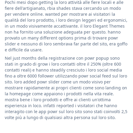
Pochi mesi dopo getting la loro attività alle fiere locali e alle
fiere dell'artigianato, rbia shades stava cercando un modo
per vendere online. wanted per mostrare ai visitatori la
qualità del loro prodotto, i loro design leggeri ed ergonomici,
in un modo visivamente accattivante. il loro Elegant Themes
non ha fornito una soluzione adeguata per questo. hanno
provato un many different options prima di trovare powr
slider e nessuno di loro sembrava far parte del sito, era goffo
e difficile da usare.
Nel just months della registrazione con powr popup sono
stati in grado di grow i loro contatti oltre il 250% (oltre 600
contatti reali) e hanno steadily cresciuto i loro social media
fino a oltre 6000 follower utilizzando powr social feed sul loro
sito. loro added powr slider come un modo visivo per
mostrare rapidamente ai propri clienti come sono landing on
la homepage come appaiono i prodotti nella vita reale.
mostra bene i loro prodotti e offre ai clienti un'ottima
esperienza in loco. infatti reported i visitatori che hanno
interagito con le app powr sul loro sito sono stati coinvolti 2,5
volte più a lungo di qualsiasi altra persona sul loro sito.