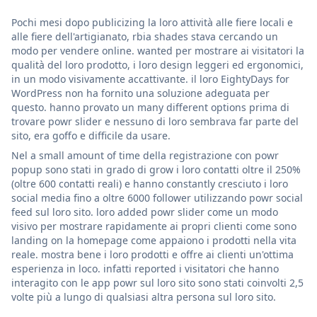
Pochi mesi dopo publicizing la loro attività alle fiere locali e
alle fiere dell'artigianato, rbia shades stava cercando un
modo per vendere online. wanted per mostrare ai visitatori la
qualità del loro prodotto, i loro design leggeri ed ergonomici,
in un modo visivamente accattivante. il loro EightyDays for
WordPress non ha fornito una soluzione adeguata per
questo. hanno provato un many different options prima di
trovare powr slider e nessuno di loro sembrava far parte del
sito, era goffo e difficile da usare.
Nel a small amount of time della registrazione con powr
popup sono stati in grado di grow i loro contatti oltre il 250%
(oltre 600 contatti reali) e hanno constantly cresciuto i loro
social media fino a oltre 6000 follower utilizzando powr social
feed sul loro sito. loro added powr slider come un modo
visivo per mostrare rapidamente ai propri clienti come sono
landing on la homepage come appaiono i prodotti nella vita
reale. mostra bene i loro prodotti e offre ai clienti un'ottima
esperienza in loco. infatti reported i visitatori che hanno
interagito con le app powr sul loro sito sono stati coinvolti 2,5
volte più a lungo di qualsiasi altra persona sul loro sito.