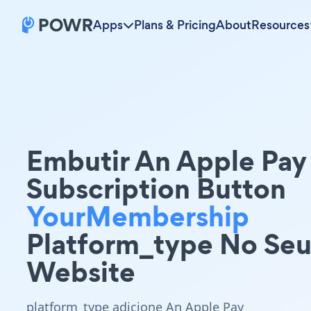
Apps
Plans & Pricing
About
Resources
Embutir An Apple Pay
Subscription Button
YourMembership
Platform_type No Se
Website
platform_type adicione An Apple Pay