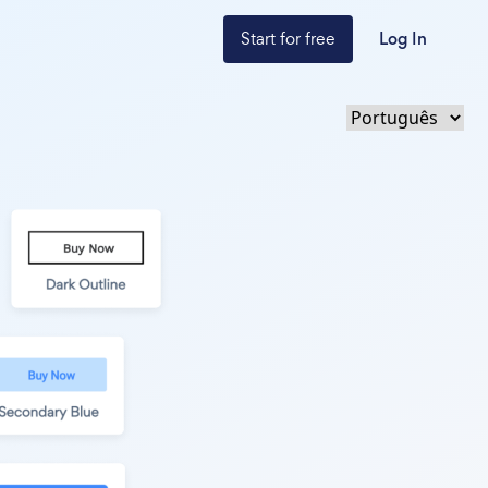
Start for free
Log In