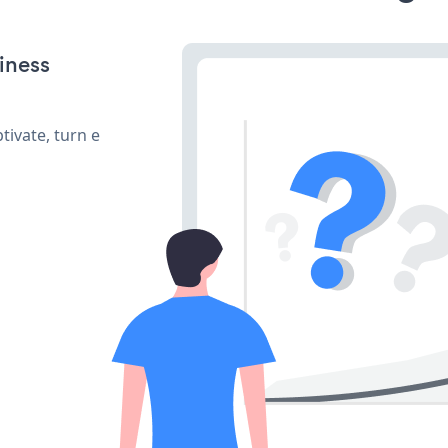
iness
ivate, turn e