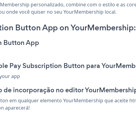
rMembership personalizado, combine com o estilo e as core
 ou onde você quiser no seu YourMembership local.
tion Button App on YourMembership:
on Button App
ple Pay Subscription Button para YourMemb
 your app
o de incorporação no editor YourMembershi
utton em qualquer elemento YourMembership que aceite html
on aparecerá!