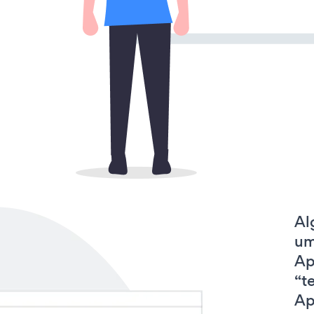
Al
um
Ap
“t
Ap