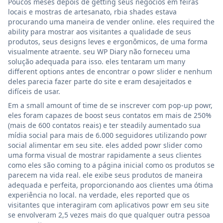
Poucos meses depois de getting seus negócios em feiras
locais e mostras de artesanato, rbia shades estava
procurando uma maneira de vender online. eles required the
ability para mostrar aos visitantes a qualidade de seus
produtos, seus designs leves e ergonômicos, de uma forma
visualmente atraente. seu WP Diary não forneceu uma
solução adequada para isso. eles tentaram um many
different options antes de encontrar o powr slider e nenhum
deles parecia fazer parte do site e eram desajeitados e
difíceis de usar.
Em a small amount of time de se inscrever com pop-up powr,
eles foram capazes de boost seus contatos em mais de 250%
(mais de 600 contatos reais) e ter steadily aumentado sua
mídia social para mais de 6.000 seguidores utilizando powr
social alimentar em seu site. eles added powr slider como
uma forma visual de mostrar rapidamente a seus clientes
como eles são coming to a página inicial como os produtos se
parecem na vida real. ele exibe seus produtos de maneira
adequada e perfeita, proporcionando aos clientes uma ótima
experiência no local. na verdade, eles reported que os
visitantes que interagiram com aplicativos powr em seu site
se envolveram 2,5 vezes mais do que qualquer outra pessoa