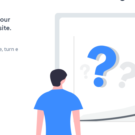
your
ite.
, turn e