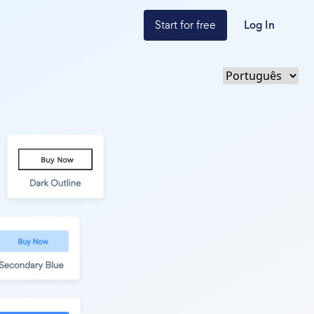
Start for free
Log In