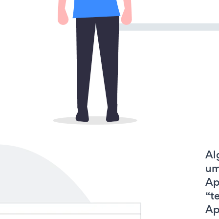
Al
um
Ap
“t
Ap