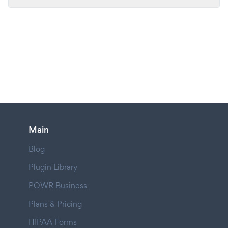
Main
Blog
Plugin Library
POWR Business
Plans & Pricing
HIPAA Forms