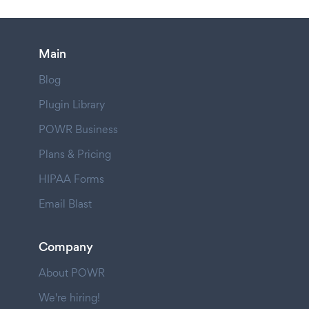
Main
Blog
Plugin Library
POWR Business
Plans & Pricing
HIPAA Forms
Email Blast
Company
About POWR
We're hiring!