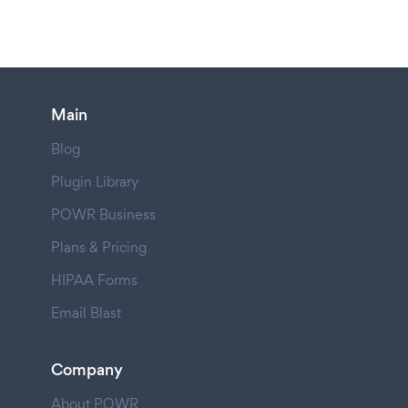
Main
Blog
Plugin Library
POWR Business
Plans & Pricing
HIPAA Forms
Email Blast
Company
About POWR