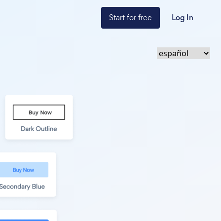
Start for free
Log In