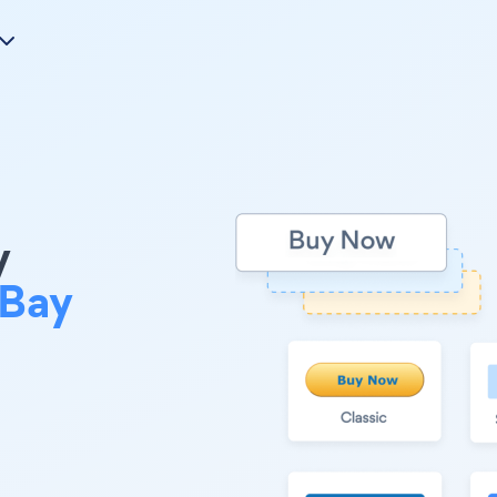
y
Bay