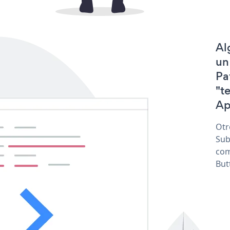
Al
un
Pa
"t
Ap
Otr
Sub
com
But