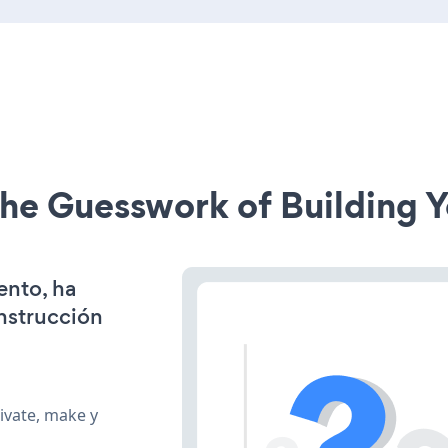
he Guesswork of Building Y
ento, ha
onstrucción
ivate, make y