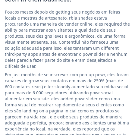
Poucos meses depois de getting seus negócios em feiras
locais e mostras de artesanato, rbia shades estava
procurando uma maneira de vender online. eles required the
ability para mostrar aos visitantes a qualidade de seus
produtos, seus designs leves e ergonômicos, de uma forma
visualmente atraente. seu Contentful não forneceu uma
solução adequada para isso. eles tentaram um different
third-party apps antes de encontrar o powr slider e nenhum
deles parecia fazer parte do site e eram desajeitados e
difíceis de usar.
Em just months de se inscrever com pop-up powr, eles foram
capazes de grow seus contatos em mais de 250% (mais de
600 contatos reais) e ter steadily aumentado sua mídia social
para mais de 6.000 seguidores utilizando powr social
alimentar em seu site. eles added powr slider como uma
forma visual de mostrar rapidamente a seus clientes como
eles são landing on a página inicial como os produtos se
parecem na vida real. ele exibe seus produtos de maneira
adequada e perfeita, proporcionando aos clientes uma ótima
experiência no local. na verdade, eles reported que os
visitantes que interagiram com aplicativos powr em seu site