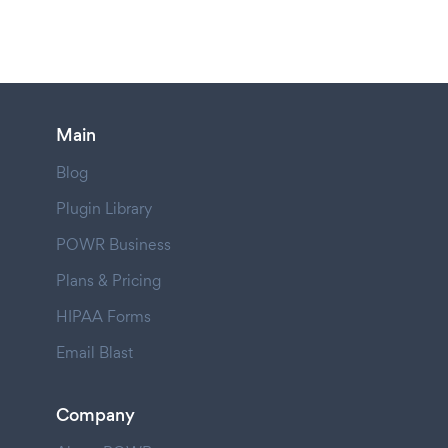
Main
Blog
Plugin Library
POWR Business
Plans & Pricing
HIPAA Forms
Email Blast
Company