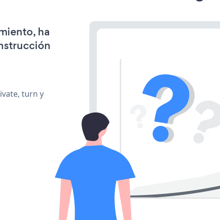
miento, ha
onstrucción
vate, turn y