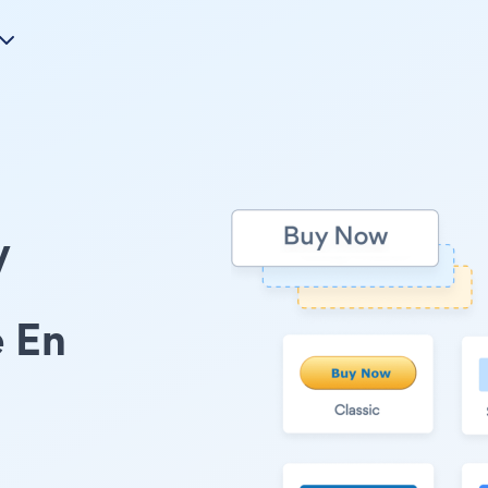
y
 En