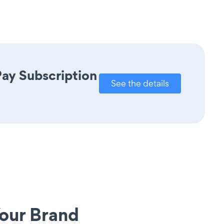
Pay Subscription
See the details
our Brand