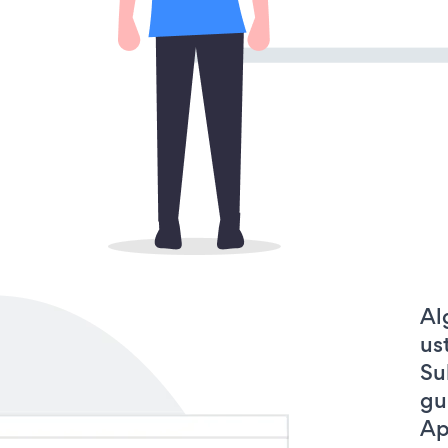
Al
us
Su
gu
Ap