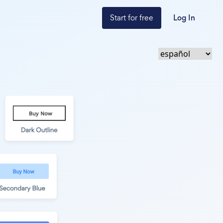
Start for free
Log In