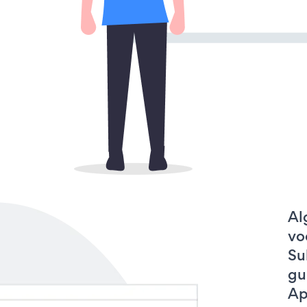
Al
vo
Su
gu
Ap