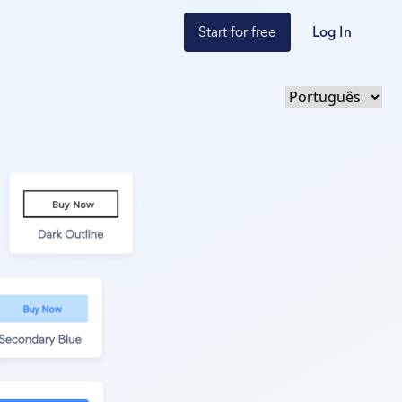
Start for free
Log In