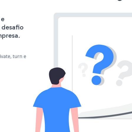
 e
 desafio
mpresa.
vate, turn e