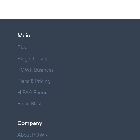
Main
Blog
Plugin Library
POWR Business
Plans & Pricing
HIPAA Forms
Email Blast
Company
About POWR