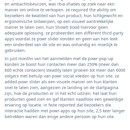
en ambachtsbeurzen, was rbia shades op zoek naar een
manier om online te verkopen. ze required the ability om
bezoekers de kwaliteit van hun product, hun lichtgewicht en
ergonomische ontwerpen, op een visueel aantrekkelijke
manier te laten zien. hun ShowIt bood hiervoor geen
adequate oplossing. ze probeerden een different third-party
apps voordat ze powr slider vonden en geen van hen leek
een onderdeel van de site en was onhandig en moeilijk te
gebruiken.
In just months van het aanmelden met de powr-pop-up
konden ze boost hun contacten meer dan 250% (meer dan
600 echte contacten) steadily laten groeien tot meer dan 6000
volgers met behulp van powr social voeden op hun site. ze
added powr slider als een visuele manier om hun klanten
snel te laten zien, aangezien ze landing on de startpagina
zijn, hoe de producten er in het echt uitzien. het laat hun
producten goed zien en gaf klanten naadloos een geweldige
ervaring op locatie. in feite reported dat bezoekers die
interactie hadden met powr-apps op hun site, 2,5 keer langer
betrokken waren dan enige andere persoon op hun site.