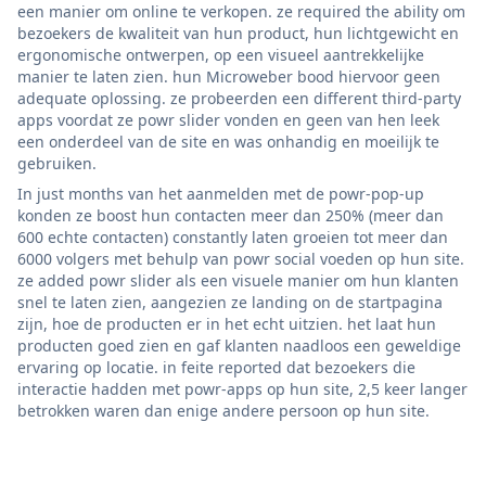
een manier om online te verkopen. ze required the ability om
bezoekers de kwaliteit van hun product, hun lichtgewicht en
ergonomische ontwerpen, op een visueel aantrekkelijke
manier te laten zien. hun Microweber bood hiervoor geen
adequate oplossing. ze probeerden een different third-party
apps voordat ze powr slider vonden en geen van hen leek
een onderdeel van de site en was onhandig en moeilijk te
gebruiken.
In just months van het aanmelden met de powr-pop-up
konden ze boost hun contacten meer dan 250% (meer dan
600 echte contacten) constantly laten groeien tot meer dan
6000 volgers met behulp van powr social voeden op hun site.
ze added powr slider als een visuele manier om hun klanten
snel te laten zien, aangezien ze landing on de startpagina
zijn, hoe de producten er in het echt uitzien. het laat hun
producten goed zien en gaf klanten naadloos een geweldige
ervaring op locatie. in feite reported dat bezoekers die
interactie hadden met powr-apps op hun site, 2,5 keer langer
betrokken waren dan enige andere persoon op hun site.