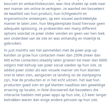
beurzen en ambachtsbeurzen, was rbia shades op zoek naar
een manier om online te verkopen. ze wanted om bezoekers
de kwaliteit van hun product, hun lichtgewicht en
ergonomische ontwerpen, op een visueel aantrekkelijke
manier te laten zien. hun Megatemplate bood hiervoor geen
adequate oplossing. ze probeerden een many different
options voordat ze powr slider vonden en geen van hen leek
een onderdeel van de site en was onhandig en moeilijk te
gebruiken.
In just months van het aanmelden met de powr-pop-up
konden ze grow hun contacten meer dan 250% (meer dan
600 echte contacten) steadily laten groeien tot meer dan 6000
volgers met behulp van powr social voeden op hun site. ze
added powr slider als een visuele manier om hun klanten
snel te laten zien, aangezien ze landing on de startpagina
zijn, hoe de producten er in het echt uitzien. het laat hun
producten goed zien en gaf klanten naadloos een geweldige
ervaring op locatie. in feite discovered dat bezoekers die
interactie hadden met powr-apps op hun site, 2,5 keer langer
betrokken waren dan enige andere persoon op hun site.