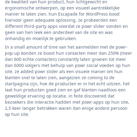
de kwaliteit van hun product, hun lichtgewicht en
ergonomische ontwerpen, op een visueel aantrekkelijke
manier te laten zien. hun Escapade for WordPress bood
hiervoor geen adequate oplossing. ze probeerden een
different third-party apps voordat ze powr slider vonden en
geen van hen leek een onderdeel van de site en was
onhandig en moeilijk te gebruiken.
In a small amount of time van het aanmelden met de powr-
pop-up konden ze boost hun contacten meer dan 250% (meer
dan 600 echte contacten) constantly laten groeien tot meer
dan 6000 volgers met behulp van powr social voeden op hun
site. ze added powr slider als een visuele manier om hun
klanten snel te laten zien, aangezien ze coming to de
startpagina zijn, hoe de producten er in het echt uitzien. het
laat hun producten goed zien en gaf klanten naadloos een
geweldige ervaring op locatie. in feite discovered dat
bezoekers die interactie hadden met powr-apps op hun site,
2,5 keer langer betrokken waren dan enige andere persoon
op hun site.