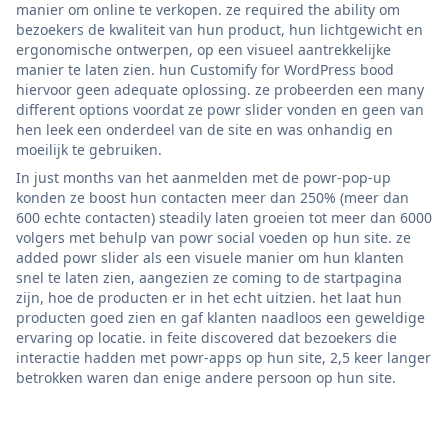
manier om online te verkopen. ze required the ability om
bezoekers de kwaliteit van hun product, hun lichtgewicht en
ergonomische ontwerpen, op een visueel aantrekkelijke
manier te laten zien. hun Customify for WordPress bood
hiervoor geen adequate oplossing. ze probeerden een many
different options voordat ze powr slider vonden en geen van
hen leek een onderdeel van de site en was onhandig en
moeilijk te gebruiken.
In just months van het aanmelden met de powr-pop-up
konden ze boost hun contacten meer dan 250% (meer dan
600 echte contacten) steadily laten groeien tot meer dan 6000
volgers met behulp van powr social voeden op hun site. ze
added powr slider als een visuele manier om hun klanten
snel te laten zien, aangezien ze coming to de startpagina
zijn, hoe de producten er in het echt uitzien. het laat hun
producten goed zien en gaf klanten naadloos een geweldige
ervaring op locatie. in feite discovered dat bezoekers die
interactie hadden met powr-apps op hun site, 2,5 keer langer
betrokken waren dan enige andere persoon op hun site.