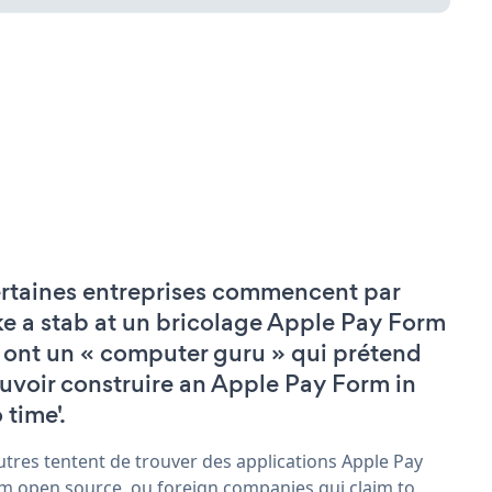
rtaines entreprises commencent par
ke a stab at un bricolage Apple Pay Form
 ont un « computer guru » qui prétend
uvoir construire an Apple Pay Form in
 time'.
utres tentent de trouver des applications Apple Pay
m open source, ou foreign companies qui claim to