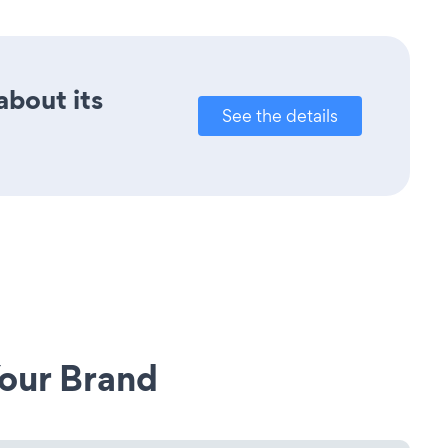
about its
See the details
our Brand