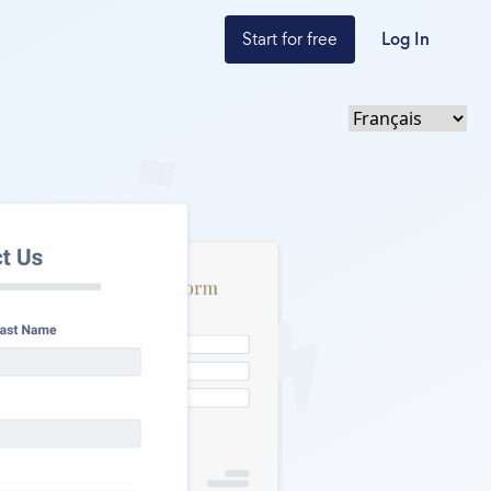
Start for free
Log In