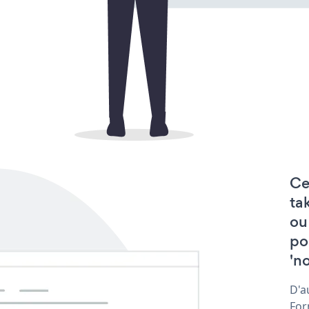
Ce
ta
ou
po
'no
D'a
For