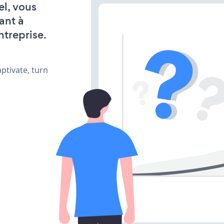
el, vous
ant à
ntreprise.
ptivate, turn