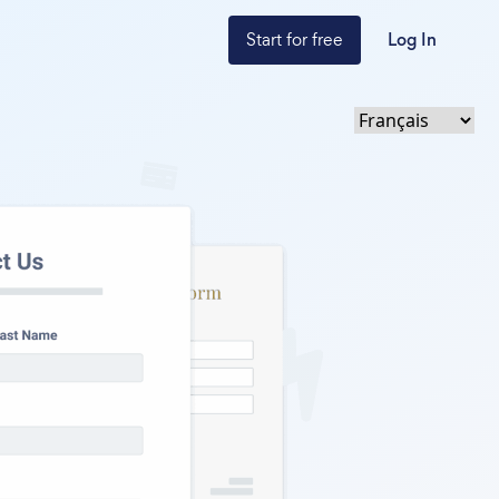
Start for free
Log In