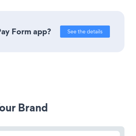
 Pay Form app?
See the details
our Brand