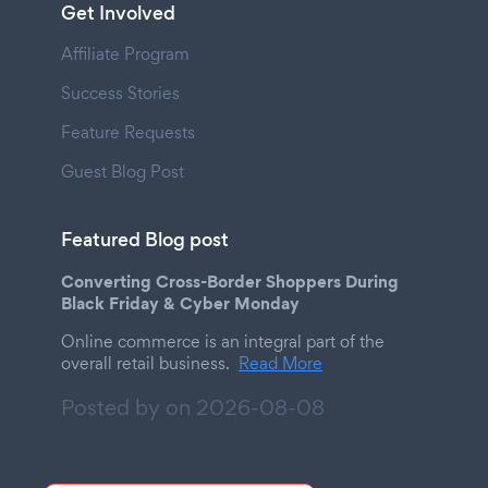
Get Involved
Affiliate Program
Success Stories
Feature Requests
Guest Blog Post
Featured Blog post
Converting Cross-Border Shoppers During
Black Friday & Cyber Monday
Online commerce is an integral part of the
overall retail business.
Read More
Posted by on
2026-08-08