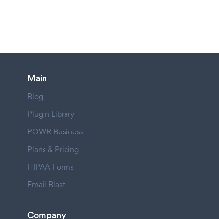
Main
Blog
Plugin Library
POWR Business
Plans & Pricing
HIPAA Forms
Email Blast
Company