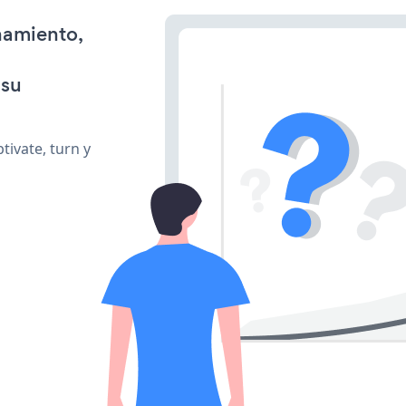
namiento,
 su
ivate, turn y