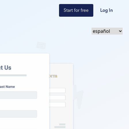
Start for free
Log In