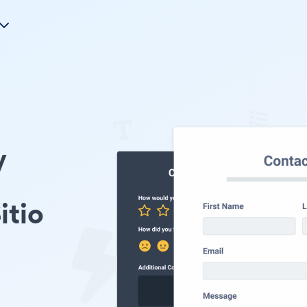
y
itio