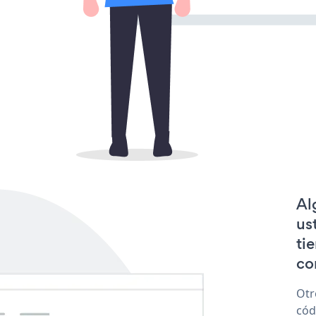
Al
us
ti
co
Otr
cód