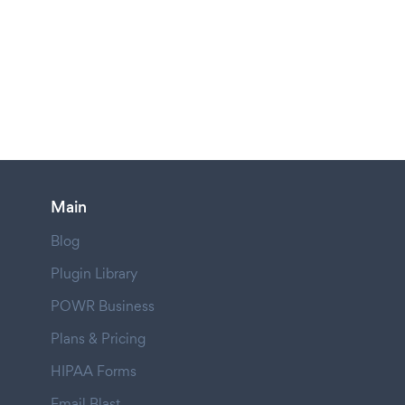
Main
Blog
Plugin Library
POWR Business
Plans & Pricing
HIPAA Forms
Email Blast