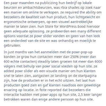
Een paar maanden na publicizing hun bedrijf op lokale
beurzen en ambachtsbeurzen, was rbia shades op zoek naar
een manier om online te verkopen. ze required the ability om
bezoekers de kwaliteit van hun product, hun lichtgewicht en
ergonomische ontwerpen, op een visueel aantrekkelijke
manier te laten zien. hun Store for WordPress bood hiervoor
geen adequate oplossing. ze probeerden een many different
options voordat ze powr slider vonden en geen van hen leek
een onderdeel van de site en was onhandig en moeilijk te
gebruiken.
In just months van het aanmelden met de powr-pop-up
konden ze grow hun contacten meer dan 250% (meer dan
600 echte contacten) steadily laten groeien tot meer dan 6000
volgers met behulp van powr social voeden op hun site. ze
added powr slider als een visuele manier om hun klanten
snel te laten zien, aangezien ze landing on de startpagina
zijn, hoe de producten er in het echt uitzien. het laat hun
producten goed zien en gaf klanten naadloos een geweldige
ervaring op locatie. in feite reported dat bezoekers die
interactie hadden met powr-apps op hun site, 2,5 keer langer
betrokken waren dan enige andere persoon op hun site.