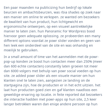
Een paar maanden na publicizing hun bedrijf op lokale
beurzen en ambachtsbeurzen, was rbia shades op zoek naar
een manier om online te verkopen. ze wanted om bezoekers
de kwaliteit van hun product, hun lichtgewicht en
ergonomische ontwerpen, op een visueel aantrekkelijke
manier te laten zien. hun Panoramic For Wordpress bood
hiervoor geen adequate oplossing. ze probeerden een many
different options voordat ze powr slider vonden en geen van
hen leek een onderdeel van de site en was onhandig en
moeilijk te gebruiken.
In a small amount of time van het aanmelden met de powr-
pop-up konden ze boost hun contacten meer dan 250% (meer
dan 600 echte contacten) constantly laten groeien tot meer
dan 6000 volgers met behulp van powr social voeden op hun
site. ze added powr slider als een visuele manier om hun
klanten snel te laten zien, aangezien ze landing on de
startpagina zijn, hoe de producten er in het echt uitzien. het
laat hun producten goed zien en gaf klanten naadloos een
geweldige ervaring op locatie. in feite reported dat bezoekers
die interactie hadden met powr-apps op hun site, 2,5 keer
langer betrokken waren dan enige andere persoon op hun