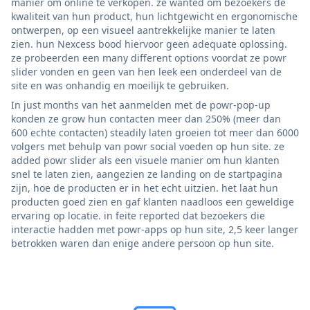
manier om online te verkopen. ze wanted om bezoekers de
kwaliteit van hun product, hun lichtgewicht en ergonomische
ontwerpen, op een visueel aantrekkelijke manier te laten
zien. hun Nexcess bood hiervoor geen adequate oplossing.
ze probeerden een many different options voordat ze powr
slider vonden en geen van hen leek een onderdeel van de
site en was onhandig en moeilijk te gebruiken.
In just months van het aanmelden met de powr-pop-up
konden ze grow hun contacten meer dan 250% (meer dan
600 echte contacten) steadily laten groeien tot meer dan 6000
volgers met behulp van powr social voeden op hun site. ze
added powr slider als een visuele manier om hun klanten
snel te laten zien, aangezien ze landing on de startpagina
zijn, hoe de producten er in het echt uitzien. het laat hun
producten goed zien en gaf klanten naadloos een geweldige
ervaring op locatie. in feite reported dat bezoekers die
interactie hadden met powr-apps op hun site, 2,5 keer langer
betrokken waren dan enige andere persoon op hun site.