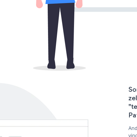
So
ze
"t
Pa
And
vin