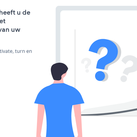
heeft u de
et
van uw
ivate, turn en