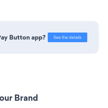
Pay Button app?
See the details
our Brand