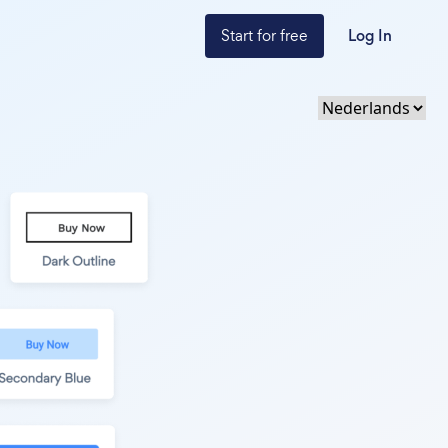
Start for free
Log In