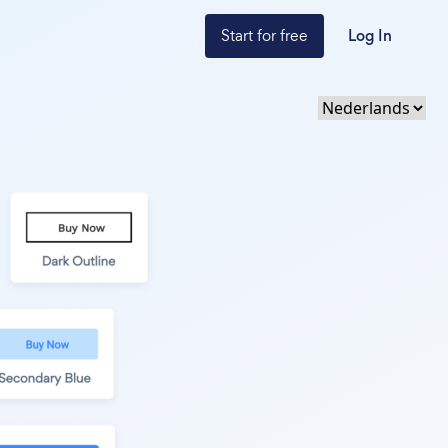
Start for free
Log In