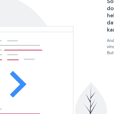
So
do
he
da
ka
And
vin
But