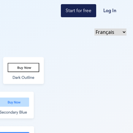
Start for free
Log In