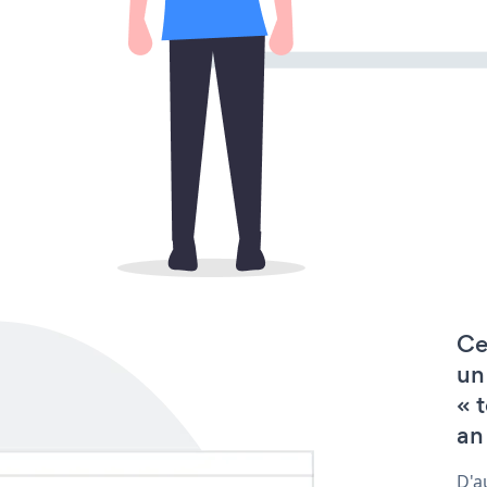
Ce
un
« 
an
D'a