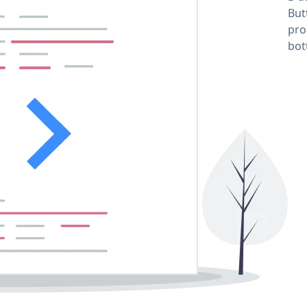
But
pro
bot