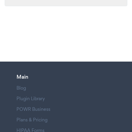
Main
Blog
Plugin Library
POWR Business
Plans & Pricing
HIPAA Forms