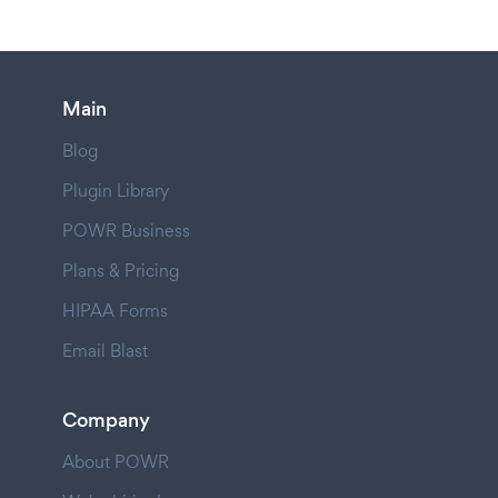
Main
Blog
Plugin Library
POWR Business
Plans & Pricing
HIPAA Forms
Email Blast
Company
About POWR