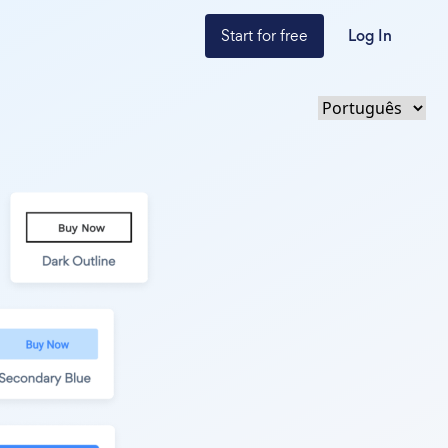
Start for free
Log In