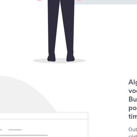
Al
vo
Bu
po
tim
Out
cód