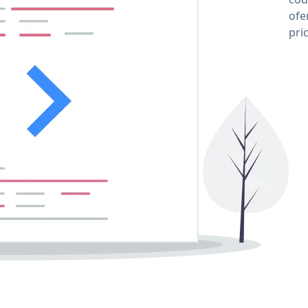
ofe
pri