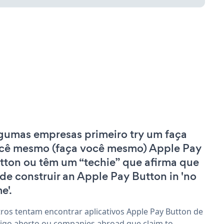
gumas empresas primeiro try um faça
cê mesmo (faça você mesmo) Apple Pay
tton ou têm um “techie” que afirma que
de construir an Apple Pay Button in 'no
e'.
ros tentam encontrar aplicativos Apple Pay Button de
igo aberto ou companies abroad que claim to