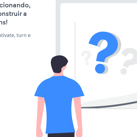
ncionando,
nstruir a
ns!
ivate, turn e