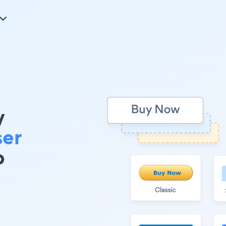
y
ser
b