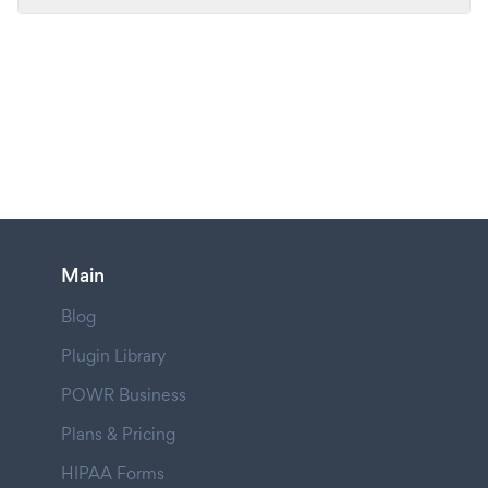
Main
Blog
Plugin Library
POWR Business
Plans & Pricing
HIPAA Forms