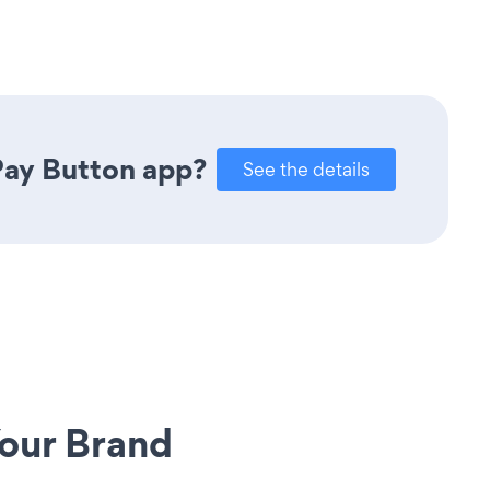
Pay Button app?
See the details
our Brand