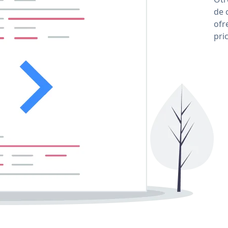
de 
ofr
pri