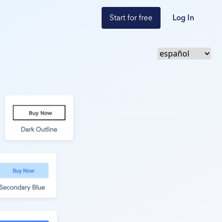
Start for free
Log In