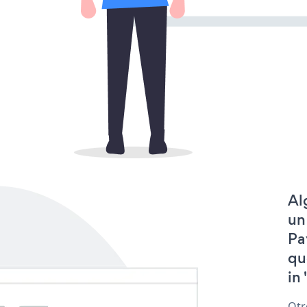
Al
un
Pa
qu
in 
Otr