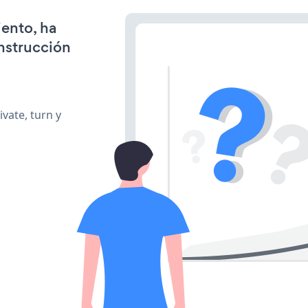
iento, ha
onstrucción
vate, turn y