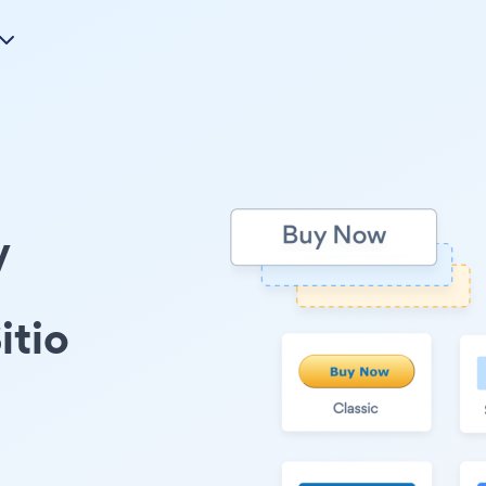
y
itio