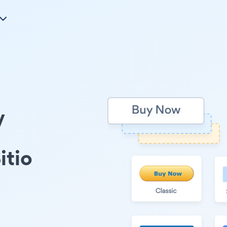
y
itio