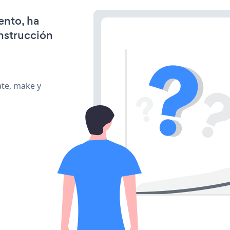
ento, ha
onstrucción
ate, make y