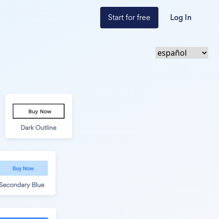
Start for free
Log In