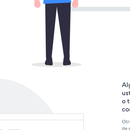
Al
us
o 
co
Otr
de 